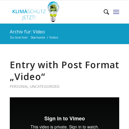
Archiv für: Video
Du bist hier:
Startseite
/
Video
Entry with Post Format
„Video“
PERSONAL
,
UNCATEGORIZED